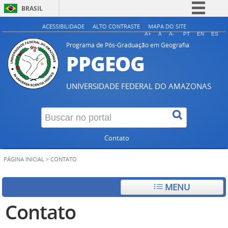
BRASIL
Simplifique!
ACESSIBILIDADE
ALTO CONTRASTE
MAPA DO SITE
A+
A
A-
PT
EN
ES
Comunica BR
Programa de Pós-Graduação em Geografia
PPGEOG
Participe
Acesso à informação
UNIVERSIDADE FEDERAL DO AMAZONAS
Legislação
Canais
Contato
PÁGINA INICIAL
>
CONTATO
MENU
Contato