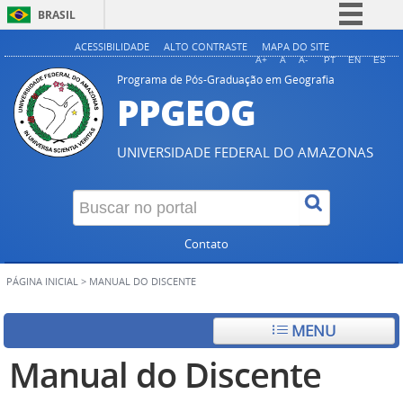
BRASIL
Simplifique!
ACESSIBILIDADE
ALTO CONTRASTE
MAPA DO SITE
A+
A
A-
PT
EN
ES
Comunica BR
Programa de Pós-Graduação em Geografia
PPGEOG
Participe
Acesso à informação
UNIVERSIDADE FEDERAL DO AMAZONAS
Legislação
Canais
Contato
PÁGINA INICIAL
>
MANUAL DO DISCENTE
MENU
Manual do Discente