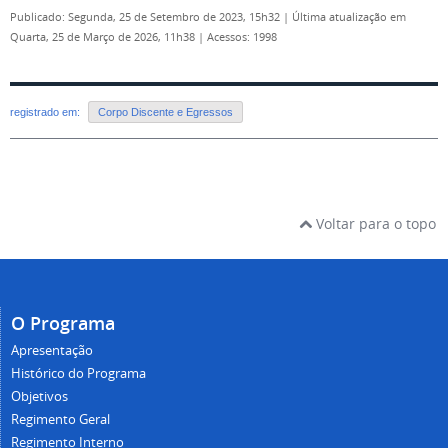
Publicado: Segunda, 25 de Setembro de 2023, 15h32
|
Última atualização em
Quarta, 25 de Março de 2026, 11h38
|
Acessos: 1998
registrado em:
Corpo Discente e Egressos
Voltar para o topo
O Programa
Apresentação
Histórico do Programa
Objetivos
Regimento Geral
Regimento Interno