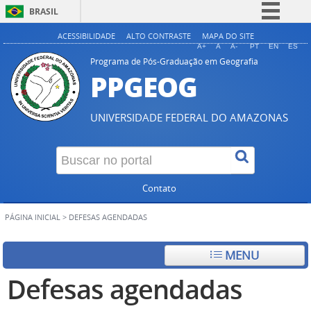
BRASIL
Simplifique!
ACESSIBILIDADE
ALTO CONTRASTE
MAPA DO SITE
A+
A
A-
PT
EN
ES
Comunica BR
Programa de Pós-Graduação em Geografia
PPGEOG
Participe
Acesso à informação
UNIVERSIDADE FEDERAL DO AMAZONAS
Legislação
Canais
Contato
PÁGINA INICIAL
>
DEFESAS AGENDADAS
MENU
Defesas agendadas