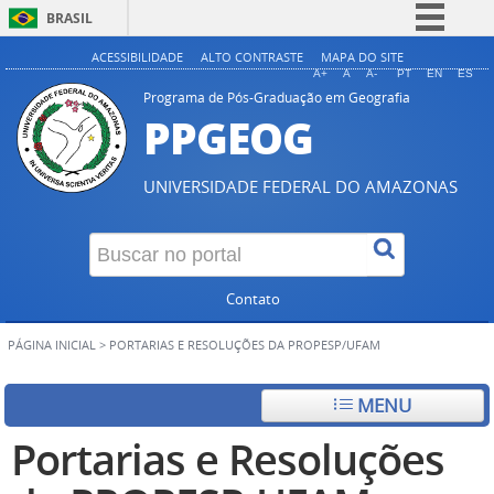
BRASIL
Simplifique!
ACESSIBILIDADE
ALTO CONTRASTE
MAPA DO SITE
A+
A
A-
PT
EN
ES
Comunica BR
Programa de Pós-Graduação em Geografia
PPGEOG
Participe
Acesso à informação
UNIVERSIDADE FEDERAL DO AMAZONAS
Legislação
Canais
Contato
PÁGINA INICIAL
>
PORTARIAS E RESOLUÇÕES DA PROPESP/UFAM
MENU
Portarias e Resoluções