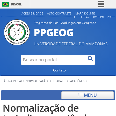
BRASIL
Simplifique!
ACESSIBILIDADE
ALTO CONTRASTE
MAPA DO SITE
A+
A
A-
PT
EN
ES
Comunica BR
Programa de Pós-Graduação em Geografia
PPGEOG
Participe
Acesso à informação
UNIVERSIDADE FEDERAL DO AMAZONAS
Legislação
Canais
Contato
PÁGINA INICIAL
>
NORMALIZAÇÃO DE TRABALHOS ACADÊMICOS
MENU
Normalização de