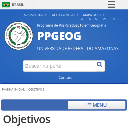
BRASIL
Simplifique!
ACESSIBILIDADE
ALTO CONTRASTE
MAPA DO SITE
A+
A
A-
PT
EN
ES
Comunica BR
Programa de Pós-Graduação em Geografia
PPGEOG
Participe
Acesso à informação
UNIVERSIDADE FEDERAL DO AMAZONAS
Legislação
Canais
Contato
PÁGINA INICIAL
>
OBJETIVOS
MENU
Objetivos