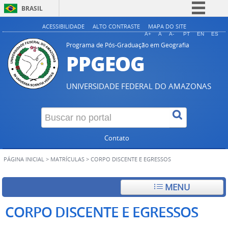
BRASIL
Simplifique!
ACESSIBILIDADE
ALTO CONTRASTE
MAPA DO SITE
A+
A
A-
PT
EN
ES
Comunica BR
Programa de Pós-Graduação em Geografia
PPGEOG
Participe
Acesso à informação
UNIVERSIDADE FEDERAL DO AMAZONAS
Legislação
Canais
Contato
PÁGINA INICIAL
>
MATRÍCULAS
>
CORPO DISCENTE E EGRESSOS
MENU
CORPO DISCENTE E EGRESSOS