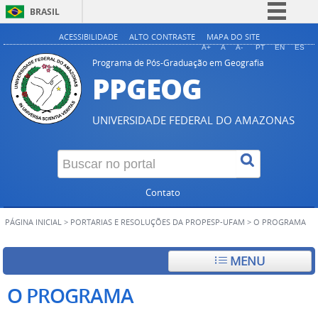
BRASIL
Simplifique!
ACESSIBILIDADE
ALTO CONTRASTE
MAPA DO SITE
A+
A
A-
PT
EN
ES
Comunica BR
Programa de Pós-Graduação em Geografia
PPGEOG
Participe
Acesso à informação
UNIVERSIDADE FEDERAL DO AMAZONAS
Legislação
Canais
Contato
PÁGINA INICIAL
>
PORTARIAS E RESOLUÇÕES DA PROPESP-UFAM
>
O PROGRAMA
MENU
O PROGRAMA