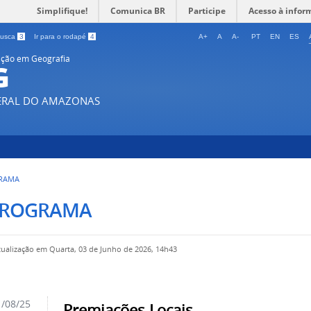
Simplifique!
Comunica BR
Participe
Acesso à infor
 busca
3
Ir para o rodapé
4
A+
A
A-
PT
EN
ES
ção em Geografia
G
DERAL DO AMAZONAS
RAMA
PROGRAMA
tualização em Quarta, 03 de Junho de 2026, 14h43
/08/25
Premiações Locais