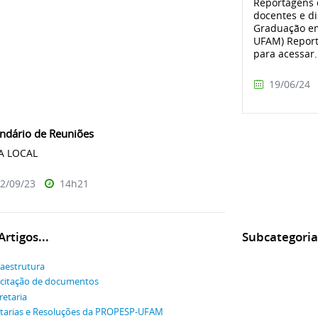
Reportagens 
docentes e d
Graduação e
UFAM) Report
para acessar.
19/06/24
ndário de Reuniões
ATA LOCAL
2/09/23
14h21
rtigos...
Subcategoria
raestrutura
icitação de documentos
retaria
tarias e Resoluções da PROPESP-UFAM