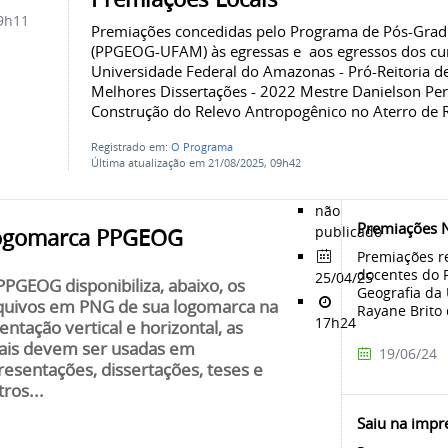
9h11
Premiações concedidas pelo Programa de Pós-Gra
(PPGEOG-UFAM) às egressas e aos egressos dos cu
Universidade Federal do Amazonas - Pró-Reitoria d
Melhores Dissertações - 2022 Mestre Danielson Per
Construção do Relevo Antropogênico no Aterro de R
Registrado em:
O Programa
Última atualização em 21/08/2025, 09h42
não
Premiações N
publicado
ogomarca PPGEOG
Premiações re
docentes do 
25/04/25
PPGEOG disponibiliza, abaixo, os
Geografia d
quivos em PNG de sua logomarca na
Rayane Brito 
17h24
ientação vertical e horizontal, as
ais devem ser usadas em
19/06/24
resentações, dissertações, teses e
tros...
Saiu na impr