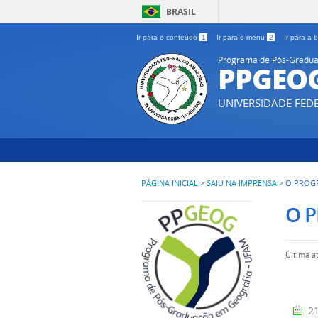
BRASIL
Ir para o conteúdo
1
Ir para o menu
2
Ir para a
Programa de Pós-Gradua
PPGEO
UNIVERSIDADE FE
PÁGINA INICIAL
>
SAIU NA IMPRENSA
>
O PROG
O 
Última a
21