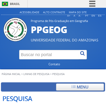
BRASIL
Simplifique!
ACESSIBILIDADE
ALTO CONTRASTE
MAPA DO SITE
A+
A
A-
PT
EN
ES
Comunica BR
Programa de Pós-Graduação em Geografia
PPGEOG
Participe
Acesso à informação
UNIVERSIDADE FEDERAL DO AMAZONAS
Legislação
Canais
Contato
PÁGINA INICIAL
>
LINHAS DE PESQUISA
>
PESQUISA
MENU
PESQUISA