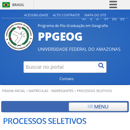
BRASIL
Simplifique!
ACESSIBILIDADE
ALTO CONTRASTE
MAPA DO SITE
A+
A
A-
PT
EN
ES
Comunica BR
Programa de Pós-Graduação em Geografia
PPGEOG
Participe
Acesso à informação
UNIVERSIDADE FEDERAL DO AMAZONAS
Legislação
Canais
Contato
PÁGINA INICIAL
>
MATRÍCULAS - INGRESSANTES
>
PROCESSOS SELETIVOS
MENU
PROCESSOS SELETIVOS