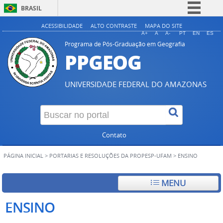
BRASIL
Simplifique!
ACESSIBILIDADE
ALTO CONTRASTE
MAPA DO SITE
A+
A
A-
PT
EN
ES
Comunica BR
Programa de Pós-Graduação em Geografia
PPGEOG
Participe
Acesso à informação
UNIVERSIDADE FEDERAL DO AMAZONAS
Legislação
Canais
Contato
PÁGINA INICIAL
>
PORTARIAS E RESOLUÇÕES DA PROPESP-UFAM
>
ENSINO
MENU
ENSINO