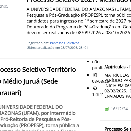
2h05
A UNIVERSIDADE FEDERAL DO AMAZONAS (UFAM), po
Pesquisa e Pós-Graduação (PROPESP), torna público 
candidatos para ingresso no 1° semestre de 2027 n
Doutorado do Programa de Pós-Graduação em Geogr
devem ser realizadas de 08/09/2026 a 08/10/2026. A
Registrado em:
Processos Seletivos
Última atualização em 23/07/2026, 23h01
não
Matrículas - 
publicado
ocesso Seletivo Território
MATRÍCULAS 
o Médio Juruá (Sede
PERÍODO PA
08/08/25
INICIA EM 06
02/02/2025.
rauari)
12h41
ENVIADOS PAR
UNIVERSIDADE FEDERAL DO
16/12/24
AZONAS (UFAM), por intermédio
 Pró-Reitoria de Pesquisa e Pós-
aduação (PROPESP), torna pública a
Processo Sel