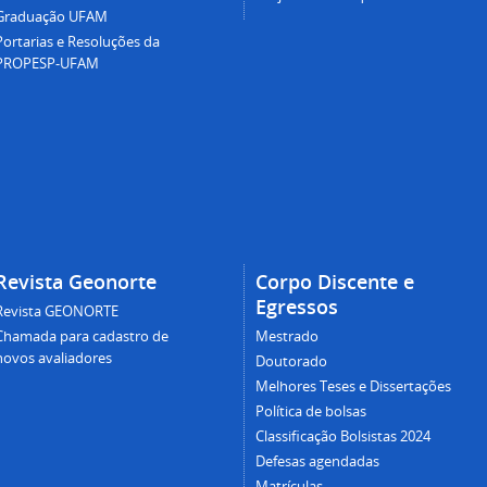
Graduação UFAM
Portarias e Resoluções da
PROPESP-UFAM
Revista Geonorte
Corpo Discente e
Egressos
Revista GEONORTE
Chamada para cadastro de
Mestrado
novos avaliadores
Doutorado
Melhores Teses e Dissertações
Política de bolsas
Classificação Bolsistas 2024
Defesas agendadas
Matrículas