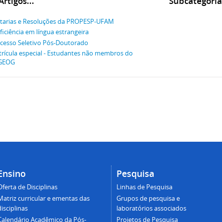
rtigos...
Subcategoria
tarias e Resoluções da PROPESP-UFAM
ficiência em língua estrangeira
cesso Seletivo Pós-Doutorado
rícula especial - Estudantes não membros do
GEOG
Ensino
Pesquisa
Oferta de Disciplinas
Linhas de Pesquisa
Matriz curricular e ementas das
Grupos de pesquisa e
disciplinas
laboratórios associados
Calendário Acadêmico da Pós-
Projetos de Pesquisa