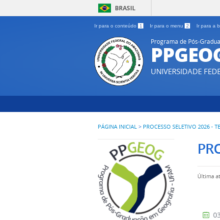
BRASIL
Ir para o conteúdo
1
Ir para o menu
2
Ir para a
Programa de Pós-Gradua
PPGEO
UNIVERSIDADE FE
PÁGINA INICIAL
>
PROCESSO SELETIVO 2026 - T
PRO
Última a
03