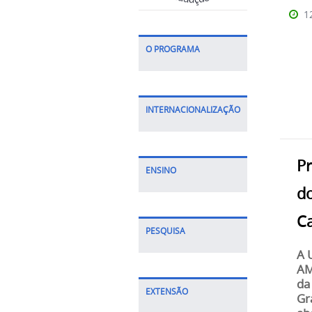
1
O PROGRAMA
INTERNACIONALIZAÇÃO
Pr
ENSINO
d
Ca
PESQUISA
A 
AM
da
EXTENSÃO
Gr