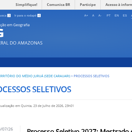
Simplifique!
Comunica BR
Participe
Acesso à infor
 busca
3
Ir para o rodapé
4
A+
A
A-
PT
EN
ES
ção em Geografia
G
DERAL DO AMAZONAS
ERRITÓRIO DO MÉDIO JURUÁ (SEDE CARAUARI)
>
PROCESSOS SELETIVOS
CESSOS SELETIVOS
tualização em Quinta, 23 de Julho de 2026, 23h01
/07/26
Processo Seletivo 2027: Mestrado