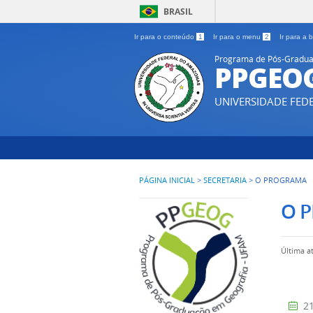
BRASIL
Ir para o conteúdo
1
Ir para o menu
2
Ir para a
Programa de Pós-Gradua
PPGEO
UNIVERSIDADE FE
PÁGINA INICIAL
>
SECRETARIA
>
O PROGRAMA
O 
Última a
21