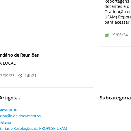
Reportagens 
docentes e d
Graduação e
UFAM) Report
para acessar.
19/06/24
ndário de Reuniões
ATA LOCAL
2/09/23
14h21
rtigos...
Subcategoria
raestrutura
icitação de documentos
retaria
tarias e Resoluções da PROPESP-UFAM