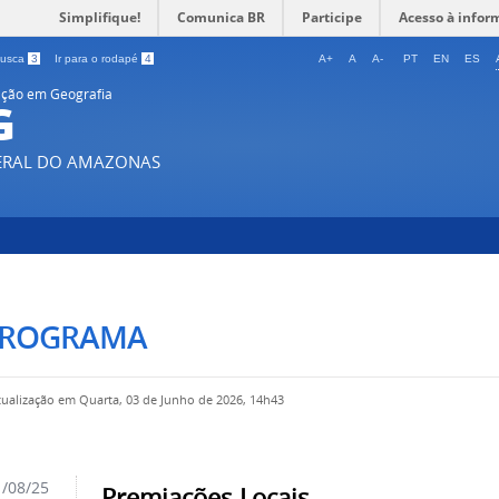
Simplifique!
Comunica BR
Participe
Acesso à infor
 busca
3
Ir para o rodapé
4
A+
A
A-
PT
EN
ES
ção em Geografia
G
DERAL DO AMAZONAS
PROGRAMA
tualização em Quarta, 03 de Junho de 2026, 14h43
/08/25
Premiações Locais