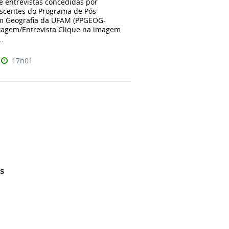
e entrevistas concedidas por
iscentes do Programa de Pós-
m Geografia da UFAM (PPGEOG-
agem/Entrevista Clique na imagem
..
17h01
s