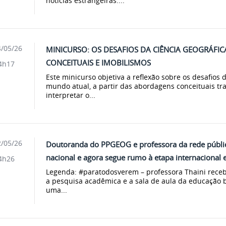
notícias estrangeiras....
/05/26
MINICURSO: OS DESAFIOS DA CIÊNCIA GEOGRÁF
CONCEITUAIS E IMOBILISMOS
4h17
Este minicurso objetiva a reflexão sobre os desafios 
mundo atual, a partir das abordagens conceituais t
interpretar o...
/05/26
Doutoranda do PPGEOG e professora da rede públ
nacional e agora segue rumo à etapa internacional
4h26
Legenda: #paratodosverem – professora Thaini receb
a pesquisa acadêmica e a sala de aula da educação 
uma...