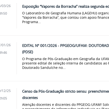
/03/26
Exposição “Vapores da Borracha” realiza segunda ed
O Laboratório de Geografia Humana (LAGEHU) organi
8h50
“Vapores da Borracha”, que contou com apoio finance
Programa...
/01/26
EDITAL Nº 001/2026 - PPGEOG/UFAM: DOUTORA
(PDSE)
8h46
O Programa de Pós-Graduação em Geografia da UFAM
presente edital de seleção interna de candidatos ao 
Doutorado Sanduíche no...
/12/25
Censo da Pós-Graduação stricto sensu: preenchimen
discentes
2h05
Atenção docentes e discentes do PPGEOG-UFAM! Soli
o preenchimento de informações individuais na Plat