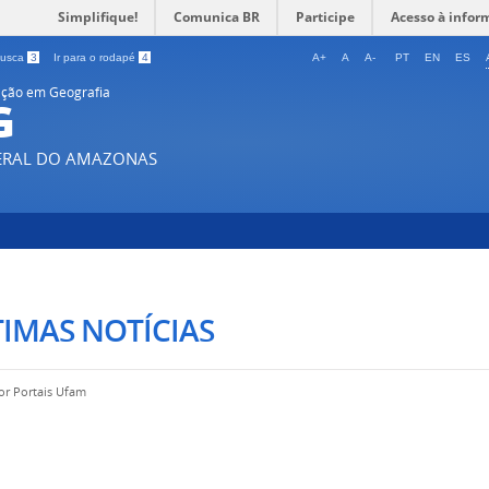
Simplifique!
Comunica BR
Participe
Acesso à infor
 busca
3
Ir para o rodapé
4
A+
A
A-
PT
EN
ES
ção em Geografia
G
DERAL DO AMAZONAS
IMAS NOTÍCIAS
por
Portais Ufam