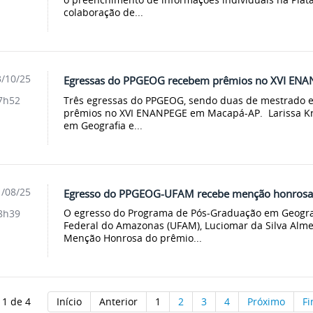
colaboração de...
/10/25
Egressas do PPGEOG recebem prêmios no XVI EN
Três egressas do PPGEOG, sendo duas de mestrado 
7h52
prêmios no XVI ENANPEGE em Macapá-AP. Larissa Kr
em Geografia e...
/08/25
Egresso do PPGEOG-UFAM recebe menção honrosa 
O egresso do Programa de Pós-Graduação em Geogra
8h39
Federal do Amazonas (UFAM), Luciomar da Silva Almei
Menção Honrosa do prêmio...
 1 de 4
Início
Anterior
1
2
3
4
Próximo
F