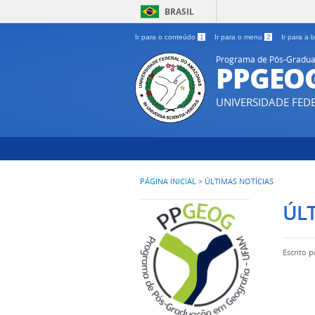
BRASIL
Ir para o conteúdo
1
Ir para o menu
2
Ir para a
Programa de Pós-Gradua
PPGEO
UNIVERSIDADE FE
PÁGINA INICIAL
>
ÚLTIMAS NOTÍCIAS
ÚLT
Escrito 