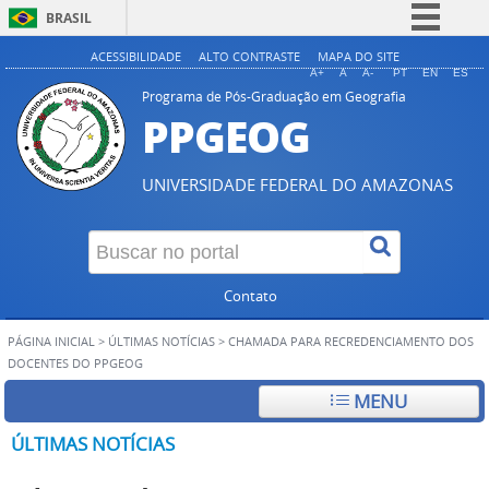
BRASIL
Simplifique!
ACESSIBILIDADE
ALTO CONTRASTE
MAPA DO SITE
A+
A
A-
PT
EN
ES
Comunica BR
Programa de Pós-Graduação em Geografia
PPGEOG
Participe
Acesso à informação
UNIVERSIDADE FEDERAL DO AMAZONAS
Legislação
Canais
Contato
PÁGINA INICIAL
>
ÚLTIMAS NOTÍCIAS
>
CHAMADA PARA RECREDENCIAMENTO DOS
DOCENTES DO PPGEOG
MENU
ÚLTIMAS NOTÍCIAS