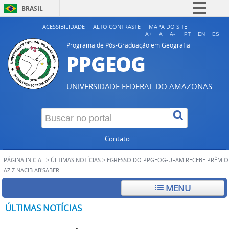
BRASIL
Simplifique!
ACESSIBILIDADE
ALTO CONTRASTE
MAPA DO SITE
A+
A
A-
PT
EN
ES
Comunica BR
Programa de Pós-Graduação em Geografia
PPGEOG
Participe
Acesso à informação
UNIVERSIDADE FEDERAL DO AMAZONAS
Legislação
Canais
Contato
PÁGINA INICIAL
>
ÚLTIMAS NOTÍCIAS
>
EGRESSO DO PPGEOG-UFAM RECEBE PRÊMIO
AZIZ NACIB AB'SABER
MENU
ÚLTIMAS NOTÍCIAS