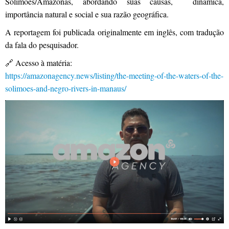
Solimões/Amazonas, abordando suas causas, dinâmica,
importância natural e social e sua razão geográfica.
A reportagem foi publicada originalmente em inglês, com tradução
da fala do pesquisador.
🔗 Acesso à matéria:
https://amazonagency.news/listing/the-meeting-of-the-waters-of-the-
solimoes-and-negro-rivers-in-manaus/