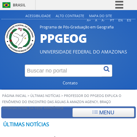
BRASIL
Simplifique!
ACESSIBILIDADE
ALTO CONTRASTE
MAPA DO SITE
A+
A
A-
PT
EN
ES
Comunica BR
Programa de Pós-Graduação em Geografia
PPGEOG
Participe
Acesso à informação
UNIVERSIDADE FEDERAL DO AMAZONAS
Legislação
Canais
Contato
PÁGINA INICIAL
>
ÚLTIMAS NOTÍCIAS
>
PROFESSOR DO PPGEOG EXPLICA O
FENÔMENO DO ENCONTRO DAS ÁGUAS À AMAZON AGENCY, BRAÇO
INTERNACIONAL DA REDE AMAZÔNICA
MENU
ÚLTIMAS NOTÍCIAS